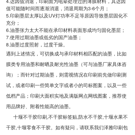
4.达因值消退，印刷面为电晕处理过的薄膜材料，其达因
值可能随时间而逐渐消退，消退周期为3-6个月；
5.印刷墨层太厚以及UV灯功率不足等原因导致墨层固化不
充分；
6.油墨张力太大不能在承印材料表面形成均匀固化墨层；
7.使用过期油墨或低劣的国产油墨；
8.油墨过度照射，过度干燥。
遇到上述情况，可切换成与承印材料相匹配的油墨，比如
膜类专用油墨和耐晒及耐光性油墨（可与油墨厂家具体咨
询）；而针对过期油墨，则需视情况在印刷前先做印刷测
试，或者印刷一些简单文字或者小的司标图案，以及一些
低档产品；印刷大面积实地及满版网点网线图案，推荐使
用品牌好、附着性能高的油墨。
十堰不干胶印刷,不干胶标签贴,防水不干胶,十堰水果不
干胶,十堰零食不干胶。如有疑问，请联系我们泽雅印刷包