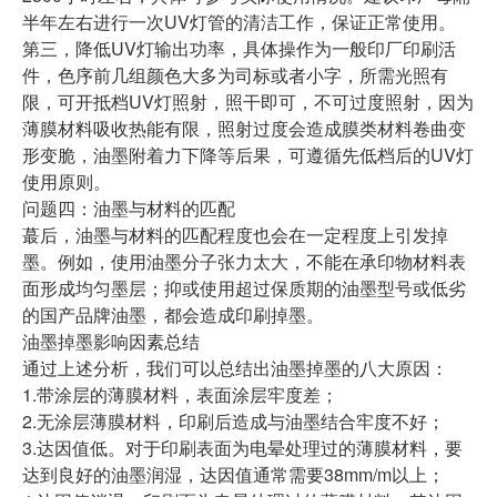
半年左右进行一次UV灯管的清洁工作，保证正常使用。
第三，降低UV灯输出功率，具体操作为一般印厂印刷活
件，色序前几组颜色大多为司标或者小字，所需光照有
限，可开抵档UV灯照射，照干即可，不可过度照射，因为
薄膜材料吸收热能有限，照射过度会造成膜类材料卷曲变
形变脆，油墨附着力下降等后果，可遵循先低档后的UV灯
使用原则。
问题四：油墨与材料的匹配
蕞后，油墨与材料的匹配程度也会在一定程度上引发掉
墨。例如，使用油墨分子张力太大，不能在承印物材料表
面形成均匀墨层；抑或使用超过保质期的油墨型号或低劣
的国产品牌油墨，都会造成印刷掉墨。
油墨掉墨影响因素总结
通过上述分析，我们可以总结出油墨掉墨的八大原因：
1.带涂层的薄膜材料，表面涂层牢度差；
2.无涂层薄膜材料，印刷后造成与油墨结合牢度不好；
3.达因值低。对于印刷表面为电晕处理过的薄膜材料，要
达到良好的油墨润湿，达因值通常需要38mm/m以上；