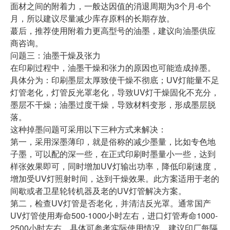
面材之间的附着力，一般达因值的消退周期为3个月-6个
月，所以建议尽量减少库存原料的长期存放。
蕞后，推荐使用附着力更高型号的油墨，建议向油墨供应
商咨询。
问题三：油墨干燥及张力
在印刷过程中，油墨干燥和张力的原因也可能造成掉墨。
具体分为：印刷墨层太厚致使干燥不彻底；UV灯能量不足
灯管老化，灯管反光罩老化，导致UV灯干燥固化不充分，
墨层不干燥；油墨过度干燥，导致材料变形，形成墨层脱
落。
这种掉墨问题可采用以下三种方式来解决：
第一，采用深墨薄印，就是俗称的减少墨量，比如专色地
子墨，可以配的深一些，在正式印刷时墨量小一些，达到
样张效果即可，同时增加UV灯输出功率，降低印刷速度，
增加受UV灯照射时间，达到干燥效果。此方案适用于老的
间歇或者卫星轮转机器及老的UV灯管解决方案。
第二，检查UV灯管是否老化，并清洁反光罩。通常国产
UV灯管使用寿命500-1000小时左右，进口灯管寿命1000-
2500小时左右，具体可参考实际使用情况。建议印厂每隔