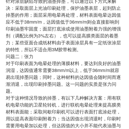
针对涂层缺陷导致的油墨掉墨，可以通过以下方式来解
决：采取面层上光油印刷处理，保护油墨表层，起到防止
掉墨的作用；面层采用电晕再处理，材料表面电晕达因值
应不低于38mm/m，达因值低于36mm/m则会直接影响到
印刷油墨牢固度；面层打底涂或使用油墨附着力强的增强
剂（调配比例为3%左右），也可以提高膜类面层的着墨
力；某些亚面合成纸材料由于表面涂层具有一定纸张涂层
的特性，所以不适合用3M胶带检测。
问题二：张力
对于印刷表面为电晕处理的薄膜材料，要达到良好的油墨
润湿，达因值通常需要38mm/m以上，低于36mm/m就容
易出现掉墨问题；同时，这种材料的达因值会随时间而逐
渐消退，出现印刷掉墨问题。这一问题的实质是张力问
题。
对于这种情况导致的掉墨，有以下几种解决方案：用有联
机电晕功能的卫星轮转机，进行联机电晕处理来提高膜类
材料表面能；采取间歇印刷机可以进行表面打底涂处理，
用以提高表面印刷附着力；当达因值出现消退时，印刷时
需要用电晕加以处理，但达因值的大小并不能代表油墨与