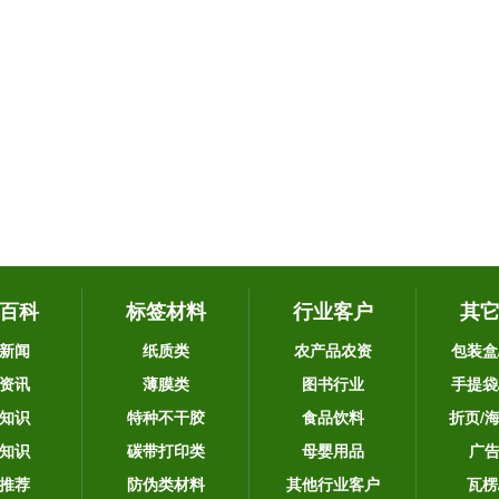
百科
标签材料
行业客户
其
新闻
纸质类
农产品农资
包装盒
资讯
薄膜类
图书行业
手提袋
知识
特种不干胶
食品饮料
折页/
知识
碳带打印类
母婴用品
广
推荐
防伪类材料
其他行业客户
瓦楞