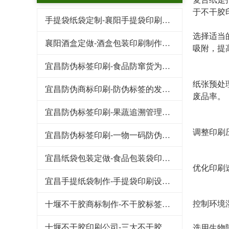
于不干胶
手提袋纸袋定制-襄阳手提袋印刷需要了解的几个要点
选择适当
襄阳酒盒定做-酒盒包装印刷制作标准
吸附，提
宜昌防伪标签印刷-食品防窜货为企业带来的好处
纸张预处
宜昌防伪商标印刷-防伪标签的发展趋势
废品率。
宜昌防伪标签印刷-果蔬追溯管理系统保证食物品质
调整印刷
宜昌防伪标签印刷-一物一码防伪标签带给企业的收益
宜昌纸袋包装定做-食品包装袋印刷需要注意的三个细节
优化印刷
宜昌手提纸袋制作-手提袋印刷设计崇尚简洁风
控制环境
十堰不干胶商标制作-不干胶标签在轮胎行业的应用及其发展
十堰不干胶印刷公司-​三大不干胶标签防水防潮小技巧
选用生物