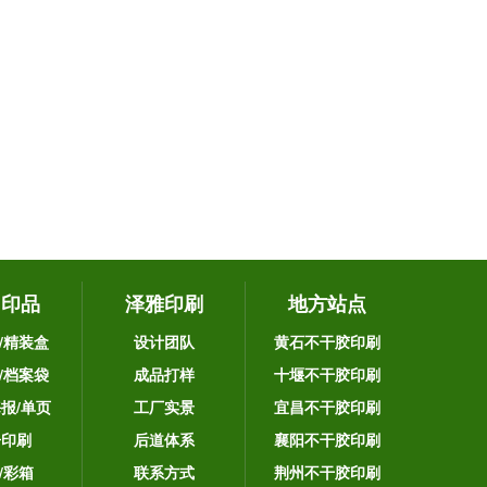
它印品
泽雅印刷
地方站点
/精装盒
设计团队
黄石不干胶印刷
/档案袋
成品打样
十堰不干胶印刷
海报/单页
工厂实景
宜昌不干胶印刷
告印刷
后道体系
襄阳不干胶印刷
/彩箱
联系方式
荆州不干胶印刷