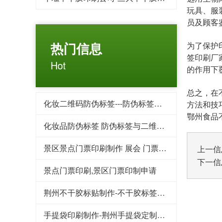
玩具、服
员及顾客
热门信息
为了保护
签印刷厂
Hot
的作用下
总之，在
化妆二维码防伪标签---防伪标签后期方案制作
方法和技
鄂州食品
化妆品防伪标签 防伪标签与二维码标签相比优势对比
景区景点门票印刷制作 展会 门票印刷 入场券印刷
上一信
下一信
景点门票印刷,景区门票印制申请
荆州不干胶标贴制作-不干胶标签印刷的用途为什么这么广泛
手提袋印刷制作-荆州手提袋定制重要性你了解吗