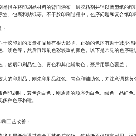
刷是指在将印刷品材料的背面涂布一层胶粘剂并辅以离型纸的印
标签、包裹和贴纸等。不干胶印刷过程中，色序问题和复合纸印
题：
不干胶印刷的质量和品质有很大影响。正确的色序有助于减少描
色、淡色等，然后再印刷色彩较重的颜色。以下是常见的色序建
色，然后印刷品红色、青色和其他辅助色，蕞后用黑色覆盖；
较大的印刷品，则先印刷品红色、青色和辅助色，并注意调整黄
K四色印刷时，若包含白色，则通常的顺序为白色、绿色、品红色
现多种色序构建。
纸印刷工艺改善：
指将多层纸张通过糊合工艺形成的纸，这种纸不仅结实耐用，还