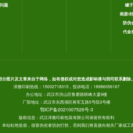
问题
罐
画册/
防伪
代金
部分图片及文章来自于网络，如有侵权或对您造成影响请与我司联系删除
泽雅印刷热线：15002718315，投诉电话：18986056167
办公地址：武汉市洪山区鲁磨路联峰大厦9楼
厂部地址：武汉市东西湖区将军五路5号院3号楼
鄂ICP备2021007526号-3
版权信息：武汉泽雅印刷包装有限公司保留所有权利
： 本站杜绝造假，假冒伪劣者切勿打扰，否则我们将直接向相关厂家或工商