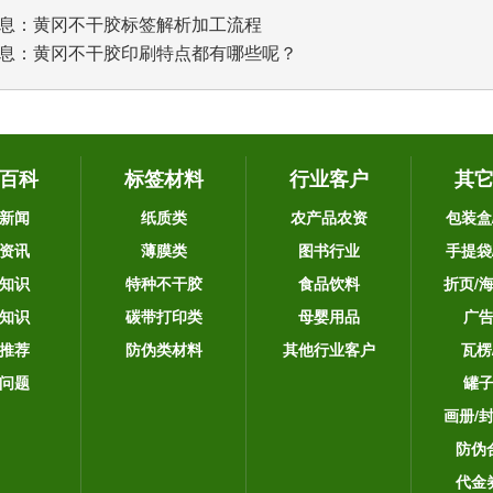
息：
黄冈不干胶标签解析加工流程
息：
黄冈不干胶印刷特点都有哪些呢？
百科
标签材料
行业客户
其
新闻
纸质类
农产品农资
包装盒
资讯
薄膜类
图书行业
手提袋
知识
特种不干胶
食品饮料
折页/
知识
碳带打印类
母婴用品
广
推荐
防伪类材料
其他行业客户
瓦楞
问题
罐
画册/
防伪
代金