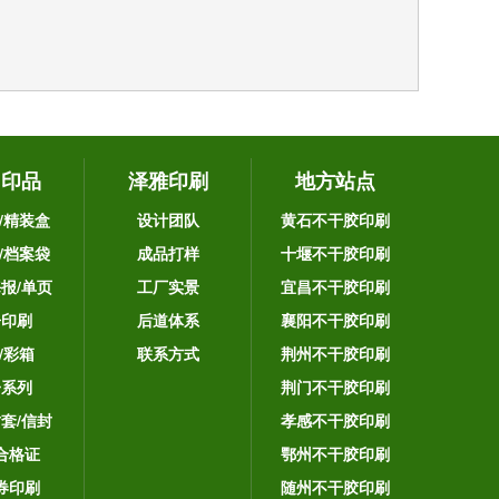
它印品
泽雅印刷
地方站点
/精装盒
设计团队
黄石不干胶印刷
/档案袋
成品打样
十堰不干胶印刷
海报/单页
工厂实景
宜昌不干胶印刷
告印刷
后道体系
襄阳不干胶印刷
/彩箱
联系方式
荆州不干胶印刷
子系列
荆门不干胶印刷
封套/信封
孝感不干胶印刷
合格证
鄂州不干胶印刷
券印刷
随州不干胶印刷