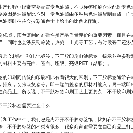
生产过程中经常需要配置专色油墨，不少标签印刷企业配制专色
要原因是油墨配比不对。专色油墨由多种原色油墨配制而成，而大多
色油墨时往往会按彩通色卡上给出的比例来配制。
刷领域，颜色复制的准确性是产品质量评价的重要因素。而且在
样，同时也会涉及到冷烫，热烫，上光等工艺，有时候甚至还涉
通常会粘贴一张电池标签，不干胶印刷电池标签上提示各种参数
的材料主要有亮白、哑白、哑银、亮银PET（聚酯）。
签的印刷同传统的印刷相比有着很大的区别，不干胶标签通常在
，排废，切张或复卷等。即一端为整卷的原材料输入，另一端即
在商品上。所以说，不干胶标签印刷工艺上更复杂，不干胶印刷
不干胶标签需要注意什么
活和工作中个，我们总是离不开不干胶标签纸，比如在不干胶标
等，不干胶标签的种类有很多，很多商家都需要在自己商品上打上