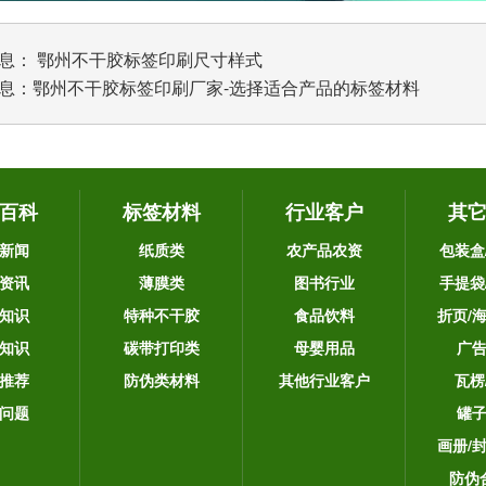
息：
鄂州不干胶标签印刷尺寸样式
息：
鄂州不干胶标签印刷厂家-选择适合产品的标签材料
百科
标签材料
行业客户
其
新闻
纸质类
农产品农资
包装盒
资讯
薄膜类
图书行业
手提袋
知识
特种不干胶
食品饮料
折页/
知识
碳带打印类
母婴用品
广
推荐
防伪类材料
其他行业客户
瓦楞
问题
罐
画册/
防伪