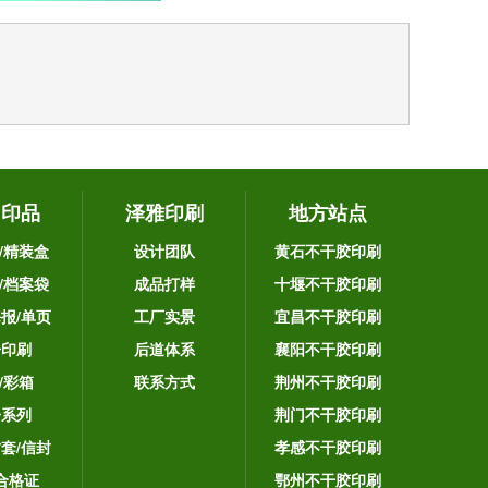
它印品
泽雅印刷
地方站点
/精装盒
设计团队
黄石不干胶印刷
/档案袋
成品打样
十堰不干胶印刷
海报/单页
工厂实景
宜昌不干胶印刷
告印刷
后道体系
襄阳不干胶印刷
/彩箱
联系方式
荆州不干胶印刷
子系列
荆门不干胶印刷
封套/信封
孝感不干胶印刷
合格证
鄂州不干胶印刷