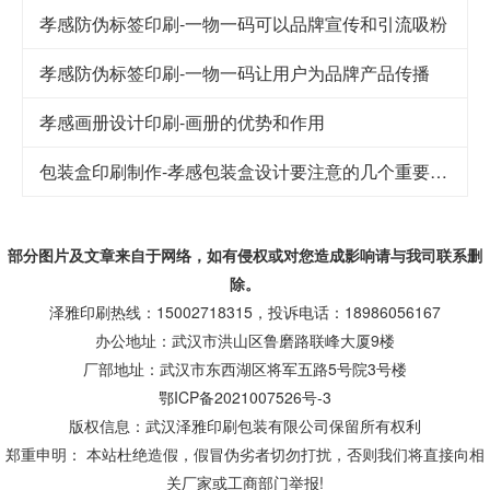
孝感防伪标签印刷-一物一码可以品牌宣传和引流吸粉
孝感防伪标签印刷-一物一码让用户为品牌产品传播
孝感画册设计印刷-画册的优势和作用
包装盒印刷制作-孝感包装盒设计要注意的几个重要因素
部分图片及文章来自于网络，如有侵权或对您造成
影响
请与我司联系删
除。
泽雅印刷热线：15002718315，投诉电话：18986056167
办公地址：武汉市洪山区鲁磨路联峰大厦9楼
厂部地址：武汉市东西湖区将军五路5号院3号楼
鄂ICP备2021007526号-3
版权信息：武汉泽雅印刷包装有限公司保留所有权利
郑重申明： 本站杜绝造假，假冒伪劣者切勿打扰，否则我们将直接向相
关厂家或工商部门举报!