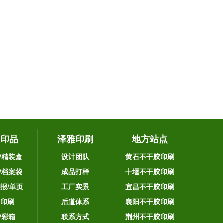
它印品
泽雅印刷
地方站点
/精装盒
设计团队
黄石不干胶印刷
/档案袋
成品打样
十堰不干胶印刷
海报/单页
工厂实景
宜昌不干胶印刷
告印刷
后道体系
襄阳不干胶印刷
/彩箱
联系方式
荆州不干胶印刷