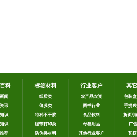
百科
标签材料
行业客户
其
新闻
纸质类
农产品农资
包装盒
资讯
薄膜类
图书行业
手提袋
知识
特种不干胶
食品饮料
折页/
知识
碳带打印类
母婴用品
广
推荐
防伪类材料
其他行业客户
瓦楞