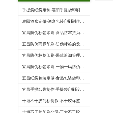
手提袋纸袋定制-襄阳手提袋印刷需要了解的几个要点
襄阳酒盒定做-酒盒包装印刷制作标准
宜昌防伪标签印刷-食品防窜货为企业带来的好处
宜昌防伪商标印刷-防伪标签的发展趋势
宜昌防伪标签印刷-果蔬追溯管理系统保证食物品质
宜昌防伪标签印刷-一物一码防伪标签带给企业的收益
宜昌纸袋包装定做-食品包装袋印刷需要注意的三个细节
宜昌手提纸袋制作-手提袋印刷设计崇尚简洁风
十堰不干胶商标制作-不干胶标签在轮胎行业的应用及其发展
十堰不干胶印刷公司-​三大不干胶标签防水防潮小技巧