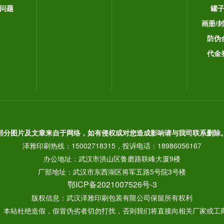
问题
罐
画册/
防伪
代金
部分图片及文章来自于网络，如有侵权或对您造成影响请与我司联系删除
泽雅印刷热线：15002718315，投诉电话：18986056167
办公地址：武汉市洪山区鲁磨路联峰大厦9楼
厂部地址：武汉市东西湖区将军五路5号院3号楼
鄂ICP备2021007526号-3
版权信息：武汉泽雅印刷包装有限公司保留所有权利
： 本站杜绝造假，假冒伪劣者切勿打扰，否则我们将直接向相关厂家或工商