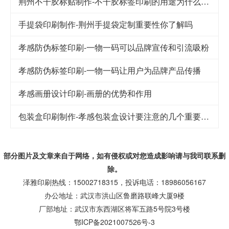
荆州不干胶标贴制作-不干胶标签印刷的用途为什么这么广泛
手提袋印刷制作-荆州手提袋定制重要性你了解吗
孝感防伪标签印刷-一物一码可以品牌宣传和引流吸粉
孝感防伪标签印刷-一物一码让用户为品牌产品传播
孝感画册设计印刷-画册的优势和作用
包装盒印刷制作-孝感包装盒设计要注意的几个重要因素
部分图片及文章来自于网络，如有侵权或对您造成
影响
请与我司联系删
除。
泽雅印刷热线：15002718315，投诉电话：18986056167
办公地址：武汉市洪山区鲁磨路联峰大厦9楼
厂部地址：武汉市东西湖区将军五路5号院3号楼
鄂ICP备2021007526号-3