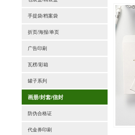
手提袋/档案袋
折页/海报/单页
广告印刷
瓦楞/彩箱
罐子系列
画册/封套/信封
防伪合格证
代金券印刷