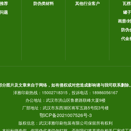
推荐
防伪类材料
其他行业客户
瓦楞
问题
罐
画册/
防伪
代金
部分图片及文章来自于网络，如有侵权或对您造成影响请与我司联系删除
泽雅印刷热线：15002718315，投诉电话：18986056167
办公地址：武汉市洪山区鲁磨路联峰大厦9楼
厂部地址：武汉市东西湖区将军五路5号院3号楼
鄂ICP备2021007526号-3
版权信息：武汉泽雅印刷包装有限公司保留所有权利
： 本站杜绝造假，假冒伪劣者切勿打扰，否则我们将直接向相关厂家或工商