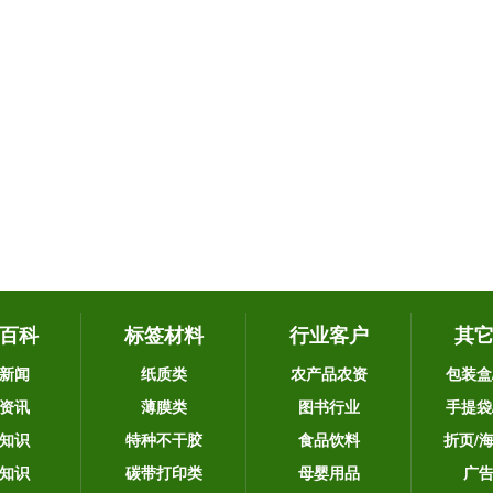
百科
标签材料
行业客户
其
新闻
纸质类
农产品农资
包装盒
资讯
薄膜类
图书行业
手提袋
知识
特种不干胶
食品饮料
折页/
知识
碳带打印类
母婴用品
广