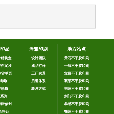
它印品
泽雅印刷
地方站点
/精装盒
设计团队
黄石不干胶印刷
/档案袋
成品打样
十堰不干胶印刷
海报/单页
工厂实景
宜昌不干胶印刷
告印刷
后道体系
襄阳不干胶印刷
/彩箱
联系方式
荆州不干胶印刷
子系列
荆门不干胶印刷
封套/信封
孝感不干胶印刷
合格证
鄂州不干胶印刷