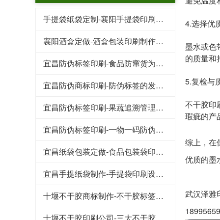
避免温度
手提袋纸袋定制-襄阳手提袋印刷需要了解的几个要点
4.选择
襄阳酒盒定做-酒盒包装印刷制作标准
墨水或色
的质量和
宜昌防伪标签印刷-食品防窜货为企业带来的好处
5.复检与
宜昌防伪商标印刷-防伪标签的发展趋势
不干胶印
宜昌防伪标签印刷-果蔬追溯管理系统保证食物品质
瑕疵的产
宜昌防伪标签印刷-一物一码防伪标签带给企业的收益
综上，在
宜昌纸袋包装定做-食品包装袋印刷需要注意的三个细节
优质的墨
宜昌手提纸袋制作-手提袋印刷设计崇尚简洁风
武汉泽雅
十堰不干胶商标制作-不干胶标签在轮胎行业的应用及其发展
18995
十堰不干胶印刷公司-​三大不干胶标签防水防潮小技巧