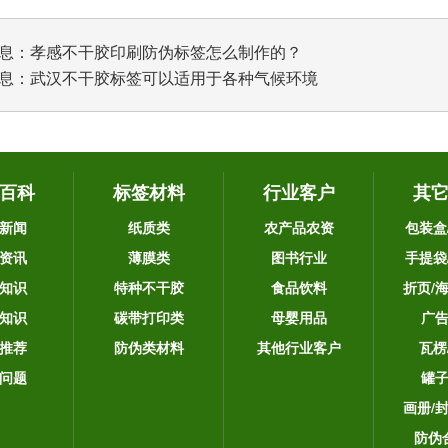
息：
孝感不干胶印刷防伪标签怎么制作的？
息：
武汉不干胶标签可以适用于各种气候环境
百科
标签材料
行业客户
其
新闻
纸质类
农产品农资
包装盒
资讯
薄膜类
图书行业
手提袋
知识
特种不干胶
食品饮料
折页/
知识
碳带打印类
母婴用品
广
推荐
防伪类材料
其他行业客户
瓦楞
问题
罐
画册/
防伪