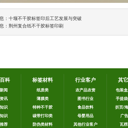
息：
十堰不干胶标签印后工艺发展与突破
息：
荆州复合纸不干胶标签印刷
百科
标签材料
行业客户
其
新闻
纸质类
农产品农资
包装盒
资讯
薄膜类
图书行业
手提袋
知识
特种不干胶
食品饮料
折页/
知识
碳带打印类
母婴用品
广
推荐
防伪类材料
其他行业客户
瓦楞