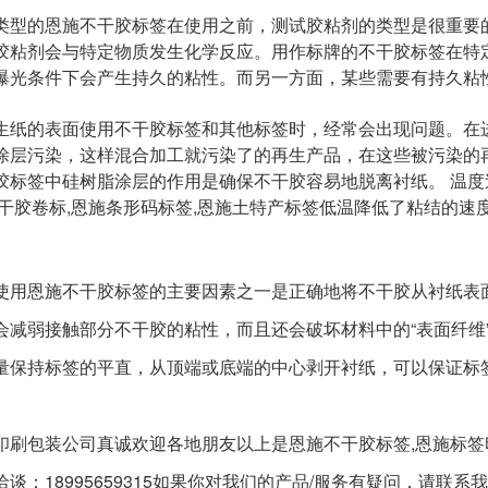
的恩施不干胶标签在使用之前，测试胶粘剂的类型是很重要的
胶粘剂会与特定物质发生化学反应。用作标牌的不干胶标签在特
曝光条件下会产生持久的粘性。而另一方面，某些需要有持久粘
的表面使用不干胶标签和其他标签时，经常会出现问题。在进
涂层污染，这样混合加工就污染了的再生产品，在这些被污染的
胶标签中硅树脂涂层的作用是确保不干胶容易地脱离衬纸。 温度
不干胶卷标,恩施条形码标签,恩施土特产标签
低温降低了粘结的速
恩施不干胶标签的主要因素之一是正确地将不干胶从衬纸表面
会减弱接触部分不干胶的粘性，而且还会破坏材料中的“表面纤维
量保持标签的平直，从顶端或底端的中心剥开衬纸，可以保证标
印刷包装公司真诚欢迎各地朋友以上是
恩施不干胶标签,恩施标签
谈：18995659315如果你对我们的产品/服务有疑问，请联系