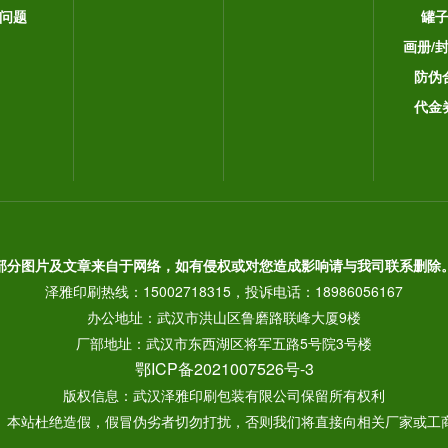
问题
罐
画册/
防伪
代金
部分图片及文章来自于网络，如有侵权或对您造成影响请与我司联系删除
泽雅印刷热线：15002718315，投诉电话：18986056167
办公地址：武汉市洪山区鲁磨路联峰大厦9楼
厂部地址：武汉市东西湖区将军五路5号院3号楼
鄂ICP备2021007526号-3
版权信息：武汉泽雅印刷包装有限公司保留所有权利
： 本站杜绝造假，假冒伪劣者切勿打扰，否则我们将直接向相关厂家或工商