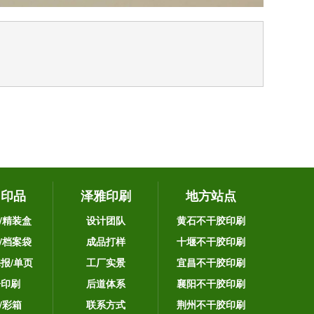
它印品
泽雅印刷
地方站点
/精装盒
设计团队
黄石不干胶印刷
/档案袋
成品打样
十堰不干胶印刷
海报/单页
工厂实景
宜昌不干胶印刷
告印刷
后道体系
襄阳不干胶印刷
/彩箱
联系方式
荆州不干胶印刷