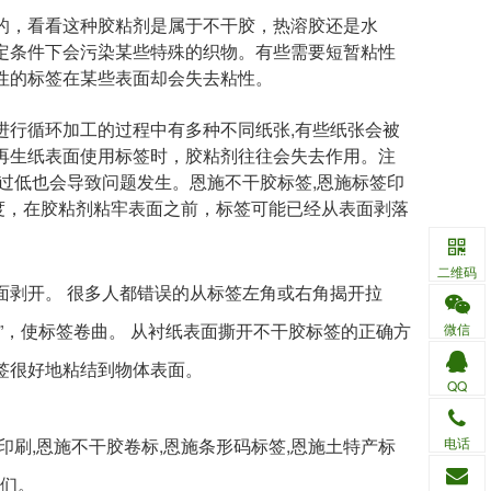
，看看这种胶粘剂是属于不干胶，热溶胶还是水
定条件下会污染某些特殊的织物。有些需要短暂粘性
性的标签在某些表面却会失去粘性。
行循环加工的过程中有多种不同纸张,有些纸张会被
再生纸表面使用标签时，胶粘剂往往会失去作用。注
过低也会导致问题发生。
恩施不干胶标签,恩施标签印
度，在胶粘剂粘牢表面之前，标签可能已经从表面剥落
二维码
剥开。 很多人都错误的从标签左角或右角揭开拉
”，使标签卷曲。 从衬纸表面撕开不干胶标签的正确方
微信
签很好地粘结到物体表面。
QQ
印刷,恩施不干胶卷标,恩施条形码标签,恩施土特产标
电话
我们。