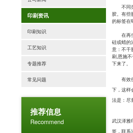
不同类型
胶。有些
印刷资讯
的标签在
印刷知识
在再生纸
硅或蜡的
工艺知识
意：不干
刷,恩施
专题推荐
下来了。
有效使用
常见问题
下，这样
法是：尽
推荐信息
Recommend
武汉泽雅
签
，联系洽