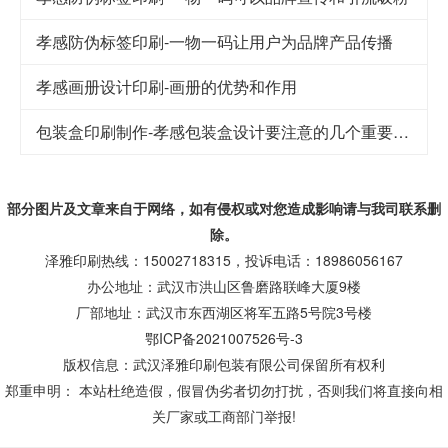
孝感防伪标签印刷-一物一码让用户为品牌产品传播
孝感画册设计印刷-画册的优势和作用
包装盒印刷制作-孝感包装盒设计要注意的几个重要因素
部分图片及文章来自于网络，如有侵权或对您造成
影响
请与我司联系删
除。
泽雅印刷热线：15002718315，投诉电话：18986056167
办公地址：武汉市洪山区鲁磨路联峰大厦9楼
厂部地址：武汉市东西湖区将军五路5号院3号楼
鄂ICP备2021007526号-3
版权信息：武汉泽雅印刷包装有限公司保留所有权利
郑重申明： 本站杜绝造假，假冒伪劣者切勿打扰，否则我们将直接向相
关厂家或工商部门举报!