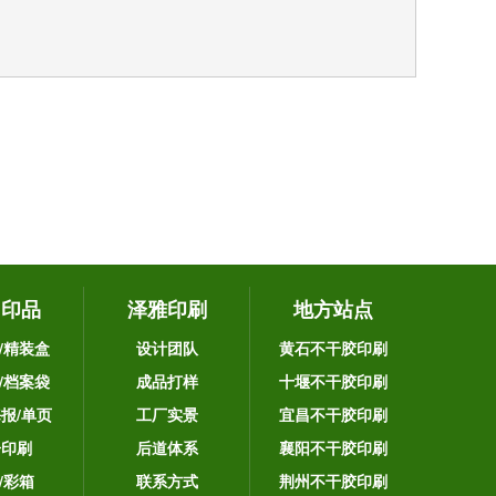
它印品
泽雅印刷
地方站点
/精装盒
设计团队
黄石不干胶印刷
/档案袋
成品打样
十堰不干胶印刷
海报/单页
工厂实景
宜昌不干胶印刷
告印刷
后道体系
襄阳不干胶印刷
/彩箱
联系方式
荆州不干胶印刷