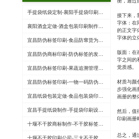
衡，通过
手提袋纸袋定制-襄阳手提袋印刷需要了解的几个要点
接下来，
字体：在
襄阳酒盒定做-酒盒包装印刷制作标准
的正文字
字体的立
宜昌防伪标签印刷-食品防窜货为企业带来的好处
版面：在
宜昌防伪商标印刷-防伪标签的发展趋势
字之间的
觉质感。
宜昌防伪标签印刷-果蔬追溯管理系统保证食物品质
材质与颜
宜昌防伪标签印刷-一物一码防伪标签带给企业的收益
步强化画
宜昌纸袋包装定做-食品包装袋印刷需要注意的三个细节
画册的整
宜昌手提纸袋制作-手提袋印刷设计崇尚简洁风
然后，值
印刷画册
十堰不干胶商标制作-不干胶标签在轮胎行业的应用及其发展
总之，通
十堰不干胶印刷公司-​三大不干胶标签防水防潮小技巧