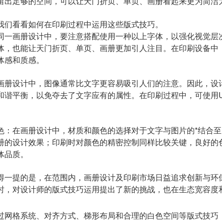
留出足够的空间，可以让天门折页、单页、画册看起来更为简洁
我们看看如何在印刷过程中运用这些版式技巧。
同一画册设计中，要注意搭配使用一种以上字体，以强化视觉层
体，也能让天门折页、单页、画册更加引人注目。在印刷设备中
体感和质感。
画册设计中，图像通常比文字更容易吸引人们的注意。因此，设
和谐平衡，以免夺去了文字应有的属性。在印刷过程中，可使用
色：在画册设计中，材质和颜色的选择对于文字与图片的*结合
册的设计效果；印刷时对颜色的精密控制同样比较关键，良好的
体品质。
得一提的是，在范围内，画册设计及印刷市场日益追求创新与环
时，对设计师的版式技巧运用提出了新的挑战，也在生态宽容度
过网格系统、对齐方式、梯形布局和合理的白色空间等版式技巧