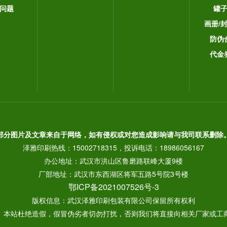
问题
罐
画册/
防伪
代金
部分图片及文章来自于网络，如有侵权或对您造成影响请与我司联系删除
泽雅印刷热线：15002718315，投诉电话：18986056167
办公地址：武汉市洪山区鲁磨路联峰大厦9楼
厂部地址：武汉市东西湖区将军五路5号院3号楼
鄂ICP备2021007526号-3
版权信息：武汉泽雅印刷包装有限公司保留所有权利
： 本站杜绝造假，假冒伪劣者切勿打扰，否则我们将直接向相关厂家或工商