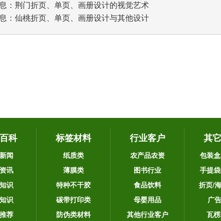
息：
荆门折页、单页、画册设计的视觉艺术
息：
仙桃折页、单页、画册设计与其他设计
百科
标签材料
行业客户
其
新闻
纸质类
农产品农资
包装盒
资讯
薄膜类
图书行业
手提袋
知识
特种不干胶
食品饮料
折页/
知识
碳带打印类
母婴用品
广
推荐
防伪类材料
其他行业客户
瓦楞