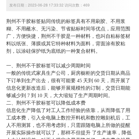
发布日期：2023-06-28 17:33:32 访问次数：469
荆州
不干胶标签贴同传统的标签具有不用刷胶、不用浆
糊、不用蘸水、无污染、节省贴标时间等优点，应用范围
广，方便快捷，
荆州
不干胶是一种材料，也叫自粘标签材
料以纸张、薄膜或其它特种材料为面料，背面涂有胶粘
剂，以涂硅保护纸为底纸的一种复合材料。
一、
荆州不干胶标签
可以减少周期时间
一般的传统式家具生产公司，厨房橱柜的交货日期从商品
下订单到生产出去，很有可能要 45 天到 60 天，而开展了
信息化更新改造后，能够开展规模性的订制，交货日期能
够减少到 7 到 10 天，大大缩短了生产周期时间。
二、
荆州不干胶标签
可以降低成本费
信息化生产降低了对工人工作经验的依靠，从而降低了用
工成本费，引入全电脑上数控开料机和数控雕刻机后，工
人不用测算，也不用考虑到，只需跟随电脑上所做的提醒
开展实际操作就可以了，那样不但提升 了生产速率，降低