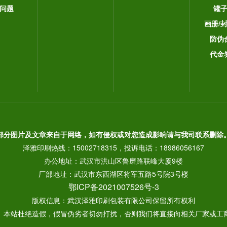
问题
罐
画册/
防伪
代金
部分图片及文章来自于网络，如有侵权或对您造成影响请与我司联系删除
泽雅印刷热线：15002718315，投诉电话：18986056167
办公地址：武汉市洪山区鲁磨路联峰大厦9楼
厂部地址：武汉市东西湖区将军五路5号院3号楼
鄂ICP备2021007526号-3
版权信息：武汉泽雅印刷包装有限公司保留所有权利
： 本站杜绝造假，假冒伪劣者切勿打扰，否则我们将直接向相关厂家或工商