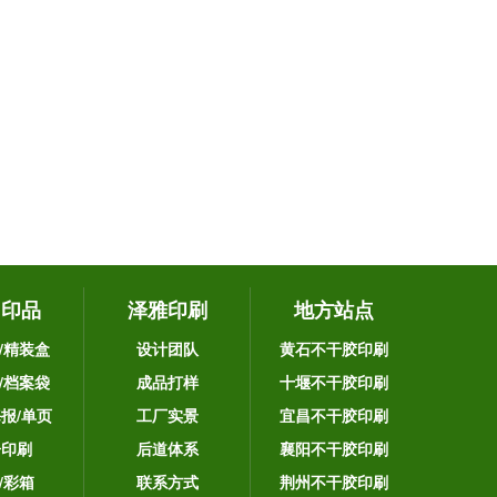
它印品
泽雅印刷
地方站点
/精装盒
设计团队
黄石不干胶印刷
/档案袋
成品打样
十堰不干胶印刷
海报/单页
工厂实景
宜昌不干胶印刷
告印刷
后道体系
襄阳不干胶印刷
/彩箱
联系方式
荆州不干胶印刷