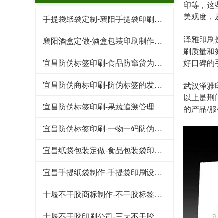
印等，这
美观度，
手提袋纸袋定制-襄阳手提袋印刷需要了解的几个要点
泽雅印刷
襄阳酒盒定做-酒盒包装印刷制作标准
刷质量和
宜昌防伪标签印刷-食品防窜货为企业带来的好处
好口碑的
宜昌防伪商标印刷-防伪标签的发展趋势
武汉泽雅印
以上是
荆
宜昌防伪标签印刷-果蔬追溯管理系统保证食物品质
的产品/
宜昌防伪标签印刷-一物一码防伪标签带给企业的收益
宜昌纸袋包装定做-食品包装袋印刷需要注意的三个细节
宜昌手提纸袋制作-手提袋印刷设计崇尚简洁风
十堰不干胶商标制作-不干胶标签在轮胎行业的应用及其发展
十堰不干胶印刷公司-​三大不干胶标签防水防潮小技巧