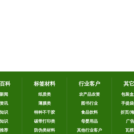
百科
标签材料
行业客户
其
新闻
纸质类
农产品农资
包装盒
资讯
薄膜类
图书行业
手提袋
知识
特种不干胶
食品饮料
折页/
知识
碳带打印类
母婴用品
广
推荐
防伪类材料
其他行业客户
瓦楞