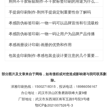
荆州不干胶标贴制作-不干胶标签印刷的用途为什么这么广泛
手提袋印刷制作-荆州手提袋定制重要性你了解吗
孝感防伪标签印刷-一物一码可以品牌宣传和引流吸粉
孝感防伪标签印刷-一物一码让用户为品牌产品传播
孝感画册设计印刷-画册的优势和作用
包装盒印刷制作-孝感包装盒设计要注意的几个重要因素
部分图片及文章来自于网络，如有侵权或对您造成
影响
请与我司联系删
除。
泽雅印刷热线：15002718315，投诉电话：18986056167
办公地址：武汉市洪山区鲁磨路联峰大厦9楼
厂部地址：武汉市东西湖区将军五路5号院3号楼
鄂ICP备2021007526号-3