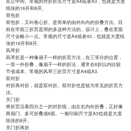
在正中间。常规的对折折页尺寸是A4或者A3，也就是大度
纸张的16开和8开。
荷包折
荷包折，又叫卷心折。是简单的由外向内的折叠方法。目
前在市面三折页是用的多这种方法的。设计上，叠在里面
尺寸会略小一点。常规的尺寸是A4或者43，也就是大度纸
张的16开和8开。
风琴折
风琴折是一种像扇子一样的折页方法，在三等分的位置，
一里一外折叠，像扇子一样的折法，通常在6折以内比较
节省成本。常规的风琴三折页尺寸是A4或A3.
双对折
对折再对折，就是双对折。双对折也是较为常见的折页方
法。
关门折
将折页沿着四分之一的对折线，由左右内向折叠，正好像
两扇门。多可折叠成6面。一般印刷尺寸是A3也就是大度
纸张的8开。
关门折再折