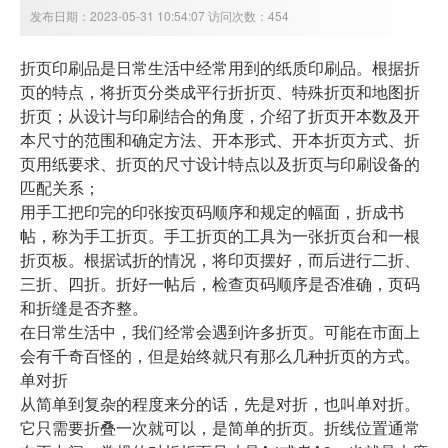
发布日期：2023-05-31 10:54:07 访问次数：454
折页印刷品是日常生活中经常用到的纸质印刷品。根据折
页的特点，将折页分类成平行折折页、特殊折页和地图折
折页；从设计与印刷结合的角度，介绍了折页开本数及开
本尺寸的范围和确定方法、开本形式、开本折页方式、折
页用纸要求、折页的尺寸设计特点以及折页与印刷设备的
匹配关系；
用手工把印完的印张按页码顺序和规定的幅面，折成书
帖，称为手工折页。手工折页的工具为一张折页台和一根
折页板。根据试折的情况，将印页摆好，而后进行二折、
三折、四折。折好一帖后，检查页码顺序是否准确，页码
和折缝是否齐整。
在日常生活中，我们经常会遇到许多折页。可能在市面上
会有千奇百怪的，但是始终就只有那么几种折页的方式。
单对折
从简单到复杂的程度来分的话，先是对折，也叫单对折。
它只需要折叠一次就可以，是简单的折页。折线位置通常