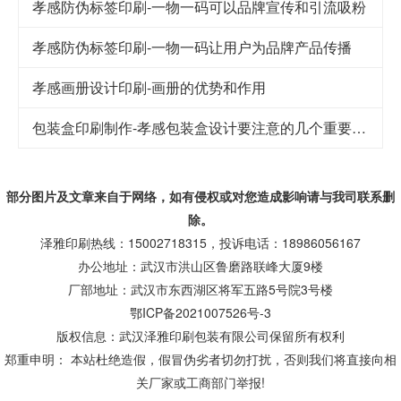
孝感防伪标签印刷-一物一码可以品牌宣传和引流吸粉
孝感防伪标签印刷-一物一码让用户为品牌产品传播
孝感画册设计印刷-画册的优势和作用
包装盒印刷制作-孝感包装盒设计要注意的几个重要因素
部分图片及文章来自于网络，如有侵权或对您造成
影响
请与我司联系删
除。
泽雅印刷热线：15002718315，投诉电话：18986056167
办公地址：武汉市洪山区鲁磨路联峰大厦9楼
厂部地址：武汉市东西湖区将军五路5号院3号楼
鄂ICP备2021007526号-3
版权信息：武汉泽雅印刷包装有限公司保留所有权利
郑重申明： 本站杜绝造假，假冒伪劣者切勿打扰，否则我们将直接向相
关厂家或工商部门举报!