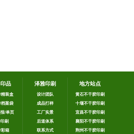
它印品
泽雅印刷
地方站点
/精装盒
设计团队
黄石不干胶印刷
/档案袋
成品打样
十堰不干胶印刷
海报/单页
工厂实景
宜昌不干胶印刷
告印刷
后道体系
襄阳不干胶印刷
/彩箱
联系方式
荆州不干胶印刷