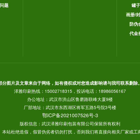
问题
罐
画册/
防伪
代金
部分图片及文章来自于网络，如有侵权或对您造成影响请与我司联系删除
泽雅印刷热线：15002718315，投诉电话：18986056167
办公地址：武汉市洪山区鲁磨路联峰大厦9楼
厂部地址：武汉市东西湖区将军五路5号院3号楼
鄂ICP备2021007526号-3
版权信息：武汉泽雅印刷包装有限公司保留所有权利
： 本站杜绝造假，假冒伪劣者切勿打扰，否则我们将直接向相关厂家或工商