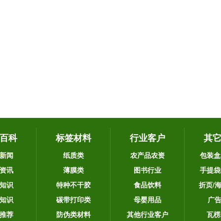
百科
标签材料
行业客户
其
新闻
纸质类
农产品农资
包装盒
资讯
薄膜类
图书行业
手提袋
知识
特种不干胶
食品饮料
折页/
知识
碳带打印类
母婴用品
广
推荐
防伪类材料
其他行业客户
瓦楞