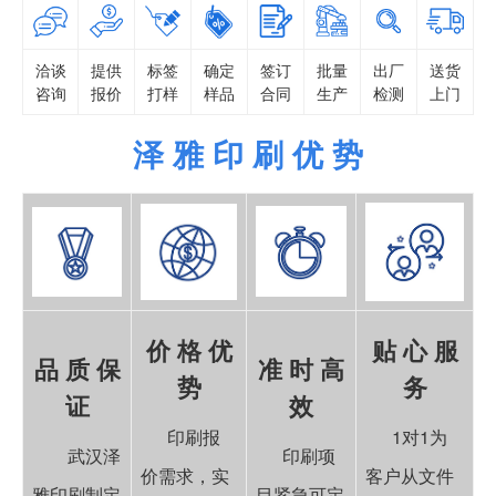
洽谈
提供
标签
确定
签订
批量
出厂
送货
咨询
报价
打样
样品
合同
生产
检测
上门
泽 雅 印 刷 优 势
价 格 优
贴 心 服
品 质 保
准 时 高
势
务
证
效
印刷报
1对1为
武汉泽
印刷项
价需求，实
客户从文件
雅印刷制定
目紧急可定