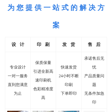
为 您 提 供 一 站 式 的 解 决 方
案
设 计
印
刷
发 货
售 后
承诺售后无
保质保量
专业设计
快速发货
忧
引进全新高
一对一服务
24小时不断
产品质量问
速印刷机
直到您满意
印刷
题
色彩精准度
为止
下单即印
无条件加急
高
印