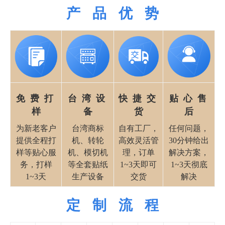
产 品 优 势
免 费 打
台 湾 设
快 捷 交
贴 心 售
样
备
货
后
为新老客户
台湾商标
自有工厂，
任何问题，
提供全程打
机、转轮
高效灵活管
30分钟给出
样等贴心服
机、模切机
理，订单
解决方案，
务，打样
等全套贴纸
1~3天即可
1~3天彻底
1~3天
生产设备
交货
解决
定 制 流 程